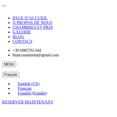
PAGE D´ACCUEIL
À PROPOS DE NOUS
CHAMBRES ET PRIX
GALERIE
BLOG
CONTACT
+30 6985761344
biancosantorini@gmail.com
MENU
Français
English (US)
Français
Español (España)
RESERVER MAINTENANT